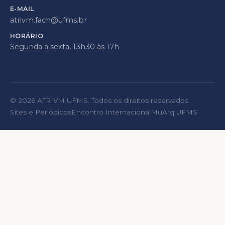
E-MAIL
atrivm.fach@ufms.br
HORÁRIO
Segunda a sexta, 13h30 às 17h
©
2026
ATRIVM UFMS. Todos os direitos reservados
Sites e Periódicos
Encontro Internacional
MuArq UFMS