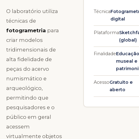
O laboratório utiliza
Técnica
Fotogrametr
digital
técnicas de
fotogrametria
para
Plataforma
Sketchf
criar modelos
(global)
tridimensionais de
Finalidade
Educaçã
alta fidelidade de
museal e
patrimoni
peças do acervo
numismático e
Acesso
Gratuito e
arqueológico,
aberto
permitindo que
pesquisadores e o
público em geral
acessem
virtualmente objetos